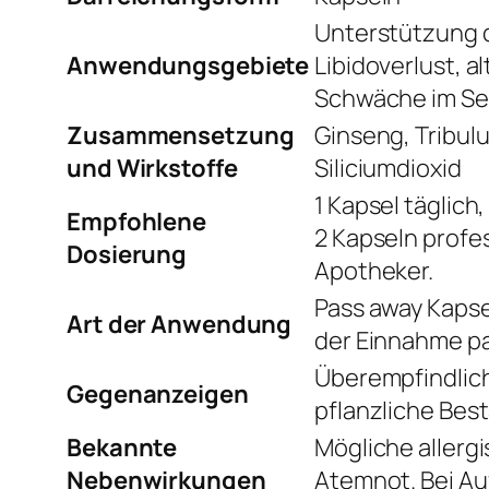
Unterstützung 
Anwendungsgebiete
Libidoverlust, 
Schwäche im Se
Zusammensetzung
Ginseng, Tribulu
und Wirkstoffe
Siliciumdioxid
1 Kapsel täglic
Empfohlene
2 Kapseln profe
Dosierung
Apotheker.
Pass away Kapse
Art der Anwendung
der Einnahme pa
Überempfindlich
Gegenanzeigen
pflanzliche Best
Bekannte
Mögliche allerg
Nebenwirkungen
Atemnot. Bei Au