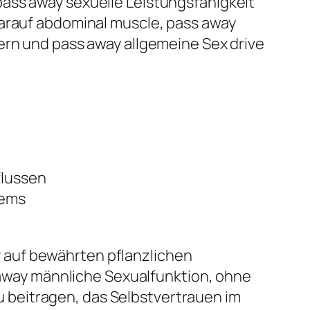
pass away sexuelle Leistungsfähigkeit
darauf abdominal muscle, pass away
ern und pass away allgemeine Sex drive
flussen
tems
 auf bewährten pflanzlichen
s away männliche Sexualfunktion, ohne
 beitragen, das Selbstvertrauen im