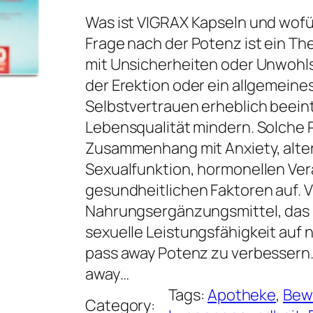
Was ist VIGRAX Kapseln und wof
Frage nach der Potenz ist ein The
mit Unsicherheiten oder Unwohls
der Erektion oder ein allgemein
Selbstvertrauen erheblich beein
Lebensqualität mindern. Solche 
Zusammenhang mit Anxiety, alt
Sexualfunktion, hormonellen Ve
gesundheitlichen Faktoren auf. V
Nahrungsergänzungsmittel, das s
sexuelle Leistungsfähigkeit auf 
pass away Potenz zu verbessern. 
away…
Tags:
Apotheke
, 
Bew
Category: