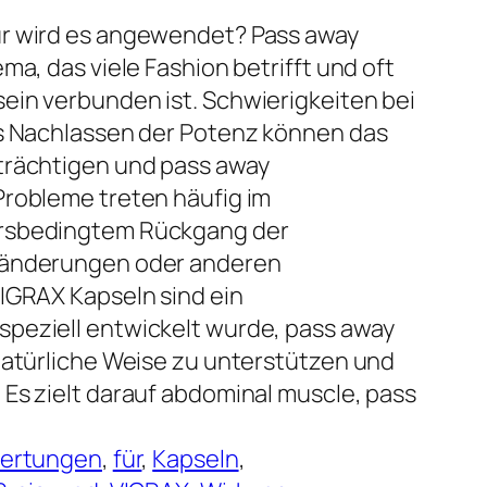
ür wird es angewendet? Pass away
ma, das viele Fashion betrifft und oft
ein verbunden ist. Schwierigkeiten bei
es Nachlassen der Potenz können das
trächtigen und pass away
Probleme treten häufig im
ersbedingtem Rückgang der
ränderungen oder anderen
IGRAX Kapseln sind ein
peziell entwickelt wurde, pass away
natürliche Weise zu unterstützen und
Es zielt darauf abdominal muscle, pass
ertungen
, 
für
, 
Kapseln
, 