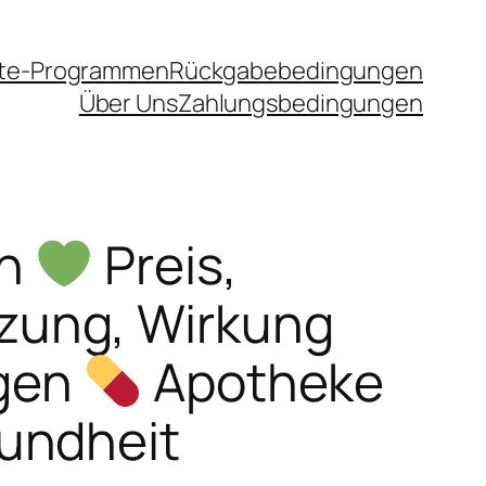
iate-Programmen
Rückgabebedingungen
Über Uns
Zahlungsbedingungen
ln
Preis,
ung, Wirkung
gen
Apotheke
undheit