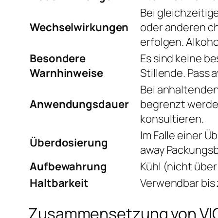
Bei gleichzeiti
Wechselwirkungen
oder anderen ch
erfolgen. Alkoh
Besondere
Es sind keine b
Warnhinweise
Stillende. Pass
Bei anhaltenden
Anwendungsdauer
begrenzt werde
konsultieren.
Im Falle einer Ü
Überdosierung
away Packungsbe
Aufbewahrung
Kühl (nicht über
Haltbarkeit
Verwendbar bis
Zusammensetzung von VIGRA