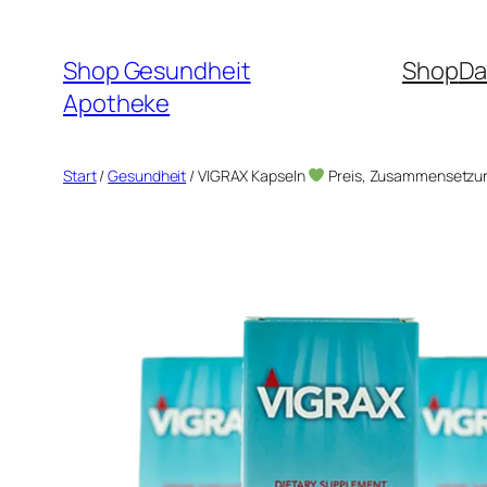
Zum
Inhalt
Shop Gesundheit
Shop
Da
springen
Apotheke
Start
/
Gesundheit
/ VIGRAX Kapseln
Preis, Zusammensetzu