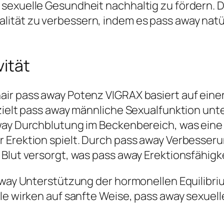
sexuelle Gesundheit nachhaltig zu fördern. D
lität zu verbessern, indem es pass away nat
ität
air pass away Potenz VIGRAX basiert auf ein
ezielt pass away männliche Sexualfunktion unt
way Durchblutung im Beckenbereich, was eine
 Erektion spielt. Durch pass away Verbesseru
Blut versorgt, was pass away Erektionsfähigke
 away Unterstützung der hormonellen Equilibr
ile wirken auf sanfte Weise, pass away sexuel