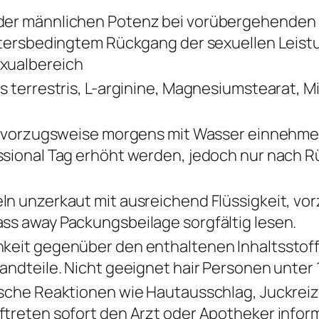
der männlichen Potenz bei vorübergehenden 
altersbedingtem Rückgang der sexuellen Leist
xualbereich
s terrestris, L-arginine, Magnesiumstearat, Mic
h, vorzugsweise morgens mit Wasser einnehmen
ssional Tag erhöht werden, jedoch nur nach R
ln unzerkaut mit ausreichend Flüssigkeit, v
ss away Packungsbeilage sorgfältig lesen.
keit gegenüber den enthaltenen Inhaltsstoff
andteile. Nicht geeignet hair Personen unter 
ische Reaktionen wie Hautausschlag, Juckrei
ftreten sofort den Arzt oder Apotheker infor