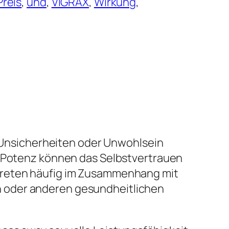
Preis
, 
und
, 
VIGRAX
, 
Wirkung
, 
it Unsicherheiten oder Unwohlsein
r Potenz können das Selbstvertrauen
 treten häufig im Zusammenhang mit
n oder anderen gesundheitlichen