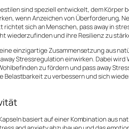
estilen sind speziell entwickelt, dem Körper 
irken, wenn Anzeichen von Überforderung, Ne
 richtet sich an Menschen, pass away in stre
t wiederzufinden und ihre Resilienz zu stärk
seine einzigartige Zusammensetzung aus natü
away Stressregulation einwirken. Dabei wird W
Wohlbefinden zu fördern und pass away Stre
 Belastbarkeit zu verbessern und sich wiede
ität
apseln basiert auf einer Kombination aus nat
Stress and anxiety abzubauen und das emotio