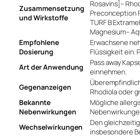
Rosavins]– Rhod
Zusammensetzung
Preconception R
und Wirkstoffe
TURF B Extramel 
Magnesium– Aq
Empfohlene
Erwachsene nehm
Dosierung
Flüssigkeit ein.
Pass away Kapse
Art der Anwendung
einnehmen.
Überempfindlich
Gegenanzeigen
Rhodiola oder g
Bekannte
Mögliche allerg
Nebenwirkungen
Nebenwirkunge
Den gleichzeit
Wechselwirkungen
insbesondere Be