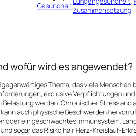
Lungengesundheit
, 
Gesundheit
Zusammensetzung
)
und wofür wird es angewendet?
allgegenwärtiges Thema, das viele Menschen be
 Anforderungen, exclusive Verpflichtungen un
 Belastung werden. Chronischer Stress and an
 kann auch physische Beschwerden hervorru
n oder ein geschwächtes Immunsystem. Langf
und sogar das Risiko hair Herz-Kreislauf-Er