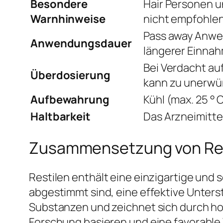
Besondere
Hair Personen u
Warnhinweise
nicht empfohlen
Pass away Anwen
Anwendungsdauer
längerer Einnah
Bei Verdacht au
Überdosierung
kann zu unerwü
Aufbewahrung
Kühl (max. 25 ° 
Haltbarkeit
Das Arzneimitte
Zusammensetzung von Resti
Restilen enthält eine einzigartige und 
abgestimmt sind, eine effektive Unters
Substanzen und zeichnet sich durch h
Forschung basieren und eine favorable