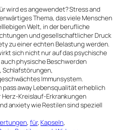
für wird es angewendet? Stress and
egenwärtiges Thema, das viele Menschen
lllebigen Welt, in der berufliche
ichtungen und gesellschaftlicher Druck
ty zu einer echten Belastung werden.
irkt sich nicht nur auf das psychische
n auch physische Beschwerden
, Schlafstörungen,
 geschwächtes Immunsystem.
 pass away Lebensqualität erheblich
ir Herz-Kreislauf-Erkrankungen
d anxiety wie Restilen sind speziell
ertungen
, 
für
, 
Kapseln
, 