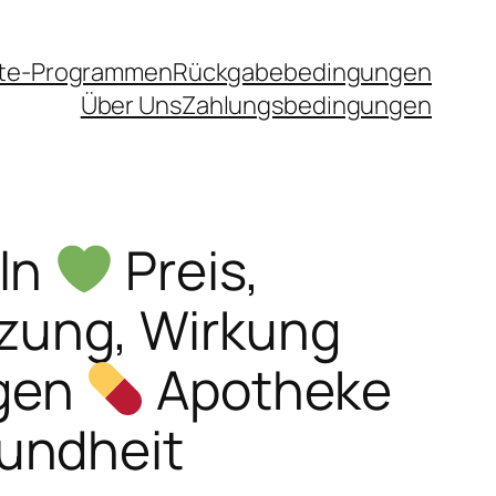
iate-Programmen
Rückgabebedingungen
Über Uns
Zahlungsbedingungen
eln
Preis,
ung, Wirkung
gen
Apotheke
undheit