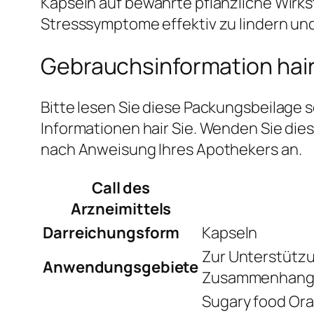
Kapseln auf bewährte pflanzliche Wirks
Stresssymptome effektiv zu lindern und
Gebrauchsinformation hair
Bitte lesen Sie diese Packungsbeilage s
Informationen hair Sie. Wenden Sie di
nach Anweisung Ihres Apothekers an.
Call des
Arzneimittels
Darreichungsform
Kapseln
Zur Unterstützu
Anwendungsgebiete
Zusammenhang m
Sugary food Or