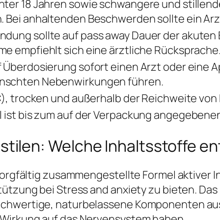
nter 18 Jahren sowie schwangere und stillen
. Bei anhaltenden Beschwerden sollte ein Arz
dung sollte auf pass away Dauer der akuten 
me empfiehlt sich eine ärztliche Rücksprache
f Überdosierung sofort einen Arzt oder eine
nschten Nebenwirkungen führen.
C), trocken und außerhalb der Reichweite von 
l ist bis zum auf der Verpackung angegebene
len: Welche Inhaltsstoffe ent
sorgfältig zusammengestellte Formel aktiver 
tützung bei Stress and anxiety zu bieten. Das
ochwertige, naturbelassene Komponenten aus,
 Wirkung auf das Nervensystem haben.