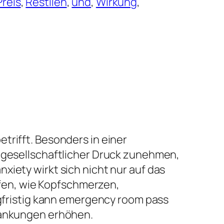
Preis
, 
Restilen
, 
und
, 
Wirkung
, 
trifft. Besonders in einer
d gesellschaftlicher Druck zunehmen,
xiety wirkt sich nicht nur auf das
fen, wie Kopfschmerzen,
ristig kann emergency room pass
krankungen erhöhen.