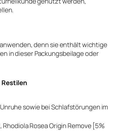
aturheilkunde genutzt werden,
llen.
l anwenden, denn sie enthält wichtige
en in dieser Packungsbeilage oder
 Restilen
r Unruhe sowie bei Schlafstörungen im
 Rhodiola Rosea Origin Remove [5%