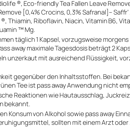
iolife ®, Eco-friendly Tea Fallen Leave Remov
emove [0,4% Crocins, 0,3% Safranal]– Saffr‘
®, Thiamin, Riboflavin, Niacin, Vitamin B6, Vit
uamin ™ Mg.
en täglich 1 Kapsel, vorzugsweise morgens 
 Pass away maximale Tagesdosis beträgt 2 Kaps
ln unzerkaut mit ausreichend Flüssigkeit, v
keit gegenüber den Inhaltsstoffen. Bei bekan
rünen Tee ist pass away Anwendung nicht em
ische Reaktionen wie Hautausschlag, Juckreiz
n bekannt.
igen Konsum von Alkohol sowie pass away Ei
ruhigungsmittel, sollten mit einem Arzt ode