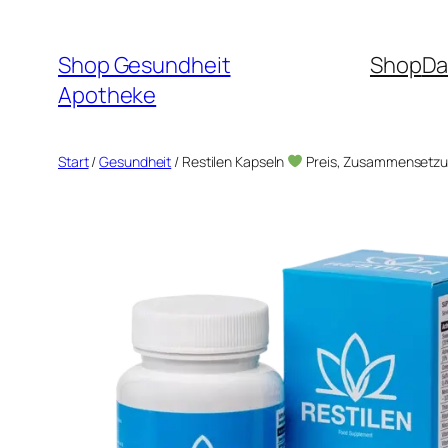
Zum
Inhalt
Shop Gesundheit
Shop
Da
springen
Apotheke
Start
/
Gesundheit
/ Restilen Kapseln
Preis, Zusammensetzu