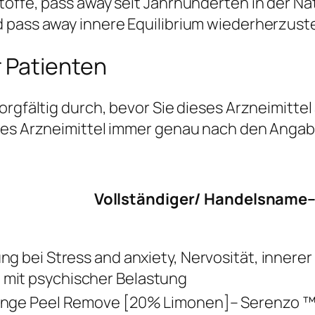
toffe, pass away seit Jahrhunderten in der N
 pass away innere Equilibrium wiederherzuste
 Patienten
orgfältig durch, bevor Sie dieses Arzneimitte
eses Arzneimittel immer genau nach den Angab
Vollständiger/ Handelsname–
ng bei Stress and anxiety, Nervosität, innere
it psychischer Belastung
ange Peel Remove [20% Limonen]– Serenzo ™,