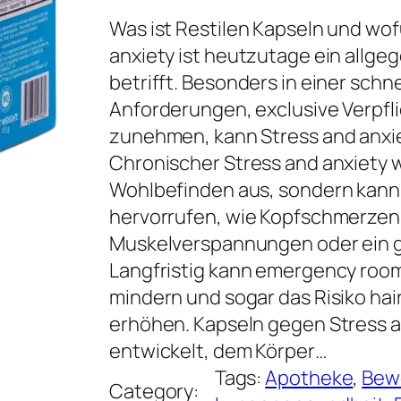
Was ist Restilen Kapseln und wo
anxiety ist heutzutage ein allg
betrifft. Besonders in einer schne
Anforderungen, exclusive Verpfl
zunehmen, kann Stress and anxie
Chronischer Stress and anxiety w
Wohlbefinden aus, sondern kan
hervorrufen, wie Kopfschmerzen
Muskelverspannungen oder ein
Langfristig kann emergency room
mindern und sogar das Risiko ha
erhöhen. Kapseln gegen Stress an
entwickelt, dem Körper…
Tags:
Apotheke
, 
Bew
Category: