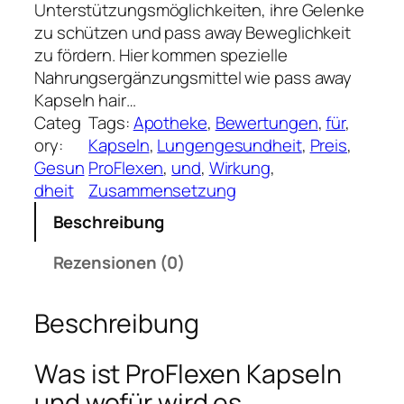
Unterstützungsmöglichkeiten, ihre Gelenke
zu schützen und pass away Beweglichkeit
zu fördern. Hier kommen spezielle
Nahrungsergänzungsmittel wie pass away
Kapseln hair…
Categ
Tags:
Apotheke
, 
Bewertungen
, 
für
, 
ory:
Kapseln
, 
Lungengesundheit
, 
Preis
, 
Gesun
ProFlexen
, 
und
, 
Wirkung
, 
dheit
Zusammensetzung
Beschreibung
Rezensionen (0)
Beschreibung
Was ist ProFlexen Kapseln
und wofür wird es