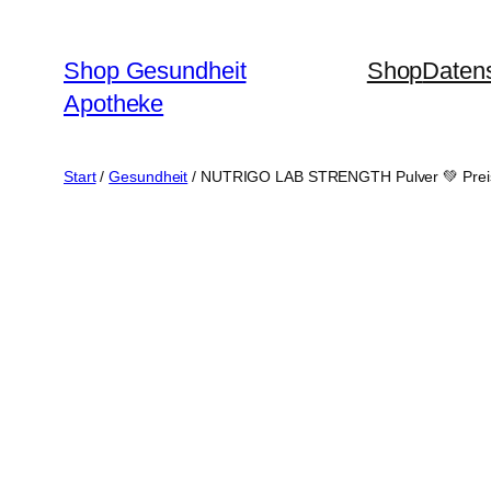
Zum
Inhalt
Shop Gesundheit
Shop
Daten
springen
Apotheke
Start
/
Gesundheit
/ NUTRIGO LAB STRENGTH Pulver 💚 Preis