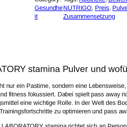
Gesundhe
NUTRIGO
, 
Preis
, 
Pulve
it
Zusammensetzung
ORY stamina Pulver und wofür
icht nur ein Pastime, sondern eine Lebensweise
nd fitness fokussiert. Dabei spielt pass away r
ittel eine wichtige Rolle. In der Welt des Bo
Trainingsfortschritte zu optimieren und pass a
O LABORATORY stamina richtet sich an Person