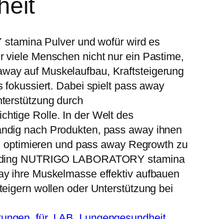
eit
amina Pulver und wofür wird es
r viele Menschen nicht nur ein Pastime,
way auf Muskelaufbau, Kraftsteigerung
s fokussiert. Dabei spielt pass away
nterstützung durch
htige Rolle. In der Welt des
ändig nach Produkten, pass away ihnen
e zu optimieren und pass away Regrowth zu
building NUTRIGO LABORATORY stamina
way ihre Muskelmasse effektiv aufbauen
teigern wollen oder Unterstützung bei
tungen
, 
für
, 
LAB
, 
Lungengesundheit
, 