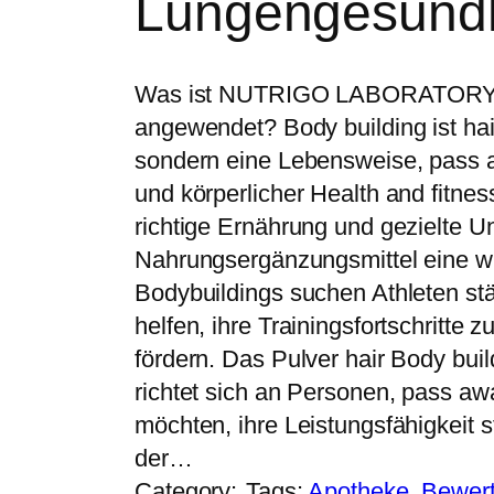
Lungengesundh
Was ist NUTRIGO LABORATORY st
angewendet? Body building ist hai
sondern eine Lebensweise, pass a
und körperlicher Health and fitnes
richtige Ernährung und gezielte U
Nahrungsergänzungsmittel eine wic
Bodybuildings suchen Athleten st
helfen, ihre Trainingsfortschritt
fördern. Das Pulver hair Body 
richtet sich an Personen, pass a
möchten, ihre Leistungsfähigkeit s
der…
Category:
Tags:
Apotheke
, 
Bewer