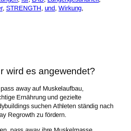
r
, 
STRENGTH
, 
und
, 
Wirkung
, 
 wird es angewendet?
, pass away auf Muskelaufbau,
ichtige Ernährung und gezielte
dybuildings suchen Athleten ständig nach
way Regrowth zu fördern.
en, pass away ihre Muskelmasse