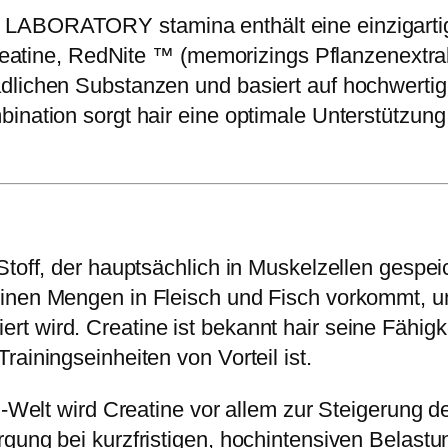
 LABORATORY stamina enthält eine einzigartig
 Creatine, RedNite ™ (memorizings Pflanzenextr
ädlichen Substanzen und basiert auf hochwer
bination sorgt hair eine optimale Unterstützun
toff, der hauptsächlich in Muskelzellen gespeic
einen Mengen in Fleisch und Fisch vorkommt, u
t wird. Creatine ist bekannt hair seine Fähigk
ainingseinheiten von Vorteil ist.
ng-Welt wird Creatine vor allem zur Steigerung 
rgung bei kurzfristigen, hochintensiven Belast