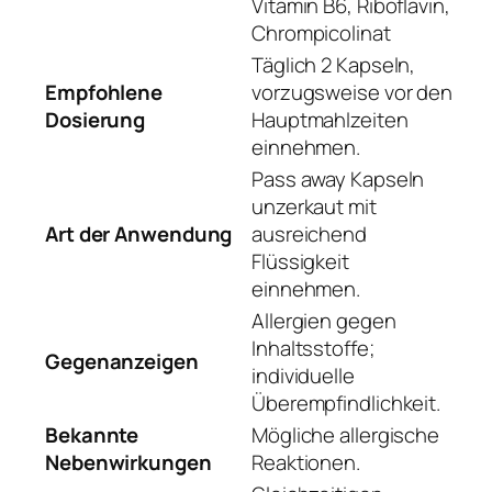
Vitamin B6, Riboflavin,
Chrompicolinat
Täglich 2 Kapseln,
Empfohlene
vorzugsweise vor den
Dosierung
Hauptmahlzeiten
einnehmen.
Pass away Kapseln
unzerkaut mit
Art der Anwendung
ausreichend
Flüssigkeit
einnehmen.
Allergien gegen
Inhaltsstoffe;
Gegenanzeigen
individuelle
Überempfindlichkeit.
Bekannte
Mögliche allergische
Nebenwirkungen
Reaktionen.