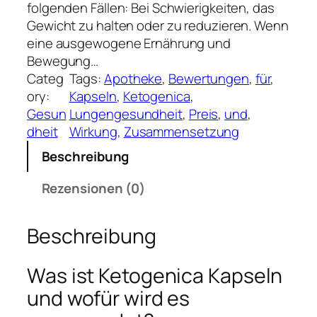
folgenden Fällen: Bei Schwierigkeiten, das
Gewicht zu halten oder zu reduzieren. Wenn
eine ausgewogene Ernährung und
Bewegung…
Categ
Tags:
Apotheke
, 
Bewertungen
, 
für
, 
ory:
Kapseln
, 
Ketogenica
, 
Gesun
Lungengesundheit
, 
Preis
, 
und
, 
dheit
Wirkung
, 
Zusammensetzung
Beschreibung
Rezensionen (0)
Beschreibung
Was ist Ketogenica Kapseln
und wofür wird es