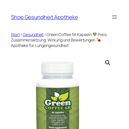
Zum
Inhalt
Shop Gesundheit Apotheke
springen
Start
/
Gesundheit
/ Green Coffee 5K Kapseln
Preis,
Zusammensetzung, Wirkung und Bewertungen
Apotheke für Lungengesundheit