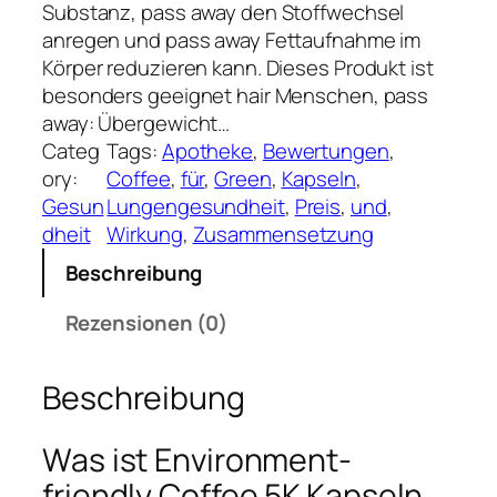
Substanz, pass away den Stoffwechsel
anregen und pass away Fettaufnahme im
Körper reduzieren kann. Dieses Produkt ist
besonders geeignet hair Menschen, pass
away: Übergewicht…
Categ
Tags:
Apotheke
, 
Bewertungen
, 
ory:
Coffee
, 
für
, 
Green
, 
Kapseln
, 
Gesun
Lungengesundheit
, 
Preis
, 
und
, 
dheit
Wirkung
, 
Zusammensetzung
Beschreibung
Rezensionen (0)
Beschreibung
Was ist Environment-
friendly Coffee 5K Kapseln