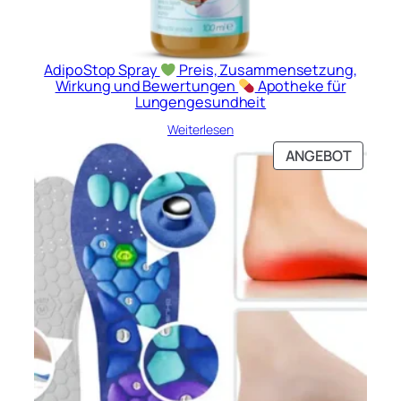
AdipoStop Spray
Preis, Zusammensetzung,
Wirkung und Bewertungen
Apotheke für
Lungengesundheit
Weiterlesen
PRODU
ANGEBOT
IM
ANGEB