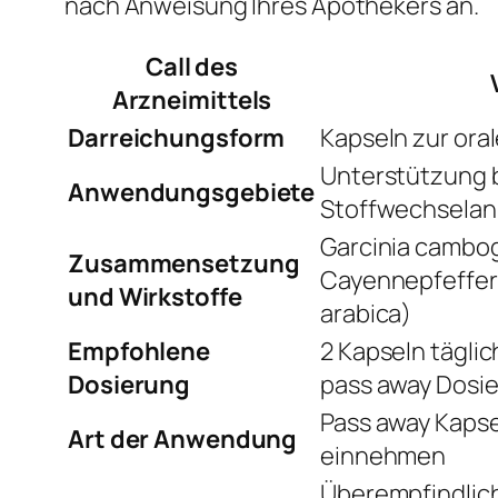
nach Anweisung Ihres Apothekers an.
Call des
Arzneimittels
Darreichungsform
Kapseln zur oral
Unterstützung b
Anwendungsgebiete
Stoffwechsela
Garcinia cambogi
Zusammensetzung
Cayennepfeffer 
und Wirkstoffe
arabica)
Empfohlene
2 Kapseln tägli
Dosierung
pass away Dosie
Pass away Kapse
Art der Anwendung
einnehmen
Überempfindlich