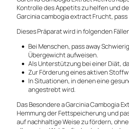
Kontrolle des Appetits zu helfen und de
Garcinia cambogia extract Frucht, pass
Dieses Präparat wird in folgenden Fäll
Bei Menschen, pass away Schwierigk
Übergewicht aufweisen.
Als Unterstützung bei einer Diät,
Zur Förderung eines aktiven Stoff
In Situationen, in denen eine ges
angestrebt wird.
Das Besondere a Garcinia Cambogia Ext
Hemmung der Fettspeicherung und pass 
auf nachhaltige Weise zu fördern, ohne