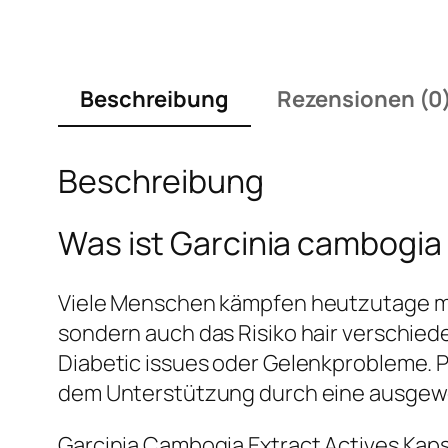
Beschreibung
Rezensionen (0
Beschreibung
Was ist Garcinia cambogia
Viele Menschen kämpfen heutzutage mi
sondern auch das Risiko hair verschied
Diabetic issues oder Gelenkprobleme. 
dem Unterstützung durch eine ausgewo
Garcinia Cambogia Extract Actives Kaps