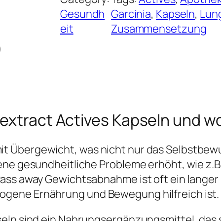
Gesundh
Garcinia
, 
Kapseln
, 
Lun
eit
Zusammensetzung
)
 extract Actives Kapseln und 
t Übergewicht, was nicht nur das Selbstbewu
ene gesundheitliche Probleme erhöht, wie z.B
Pass away Gewichtsabnahme ist oft ein langer
gene Ernährung und Bewegung hilfreich ist.
eln sind ein Nahrungsergänzungsmittel, das s