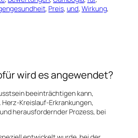
gengesundheit
, 
Preis
, 
und
, 
Wirkung
, 
wofür wird es angewendet?
sstsein beeinträchtigen kann,
. Herz-Kreislauf-Erkrankungen,
 und herausfordernder Prozess, bei
peziell entwickelt wurde, bei der