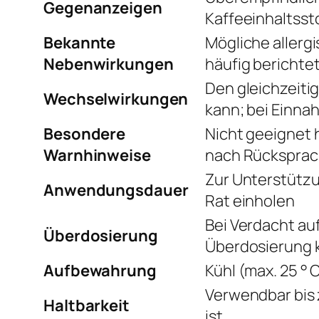
Gegenanzeigen
Kaffeeinhaltsst
Bekannte
Mögliche allerg
Nebenwirkungen
häufig bericht
Den gleichzeiti
Wechselwirkungen
kann; bei Einn
Besondere
Nicht geeignet h
Warnhinweise
nach Rücksprac
Zur Unterstütz
Anwendungsdauer
Rat einholen
Bei Verdacht au
Überdosierung
Überdosierung 
Aufbewahrung
Kühl (max. 25 °
Verwendbar bis 
Haltbarkeit
ist