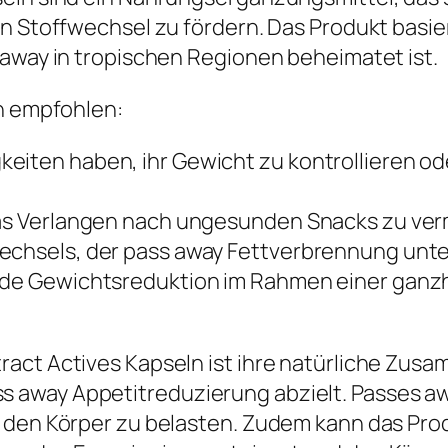
n Stoffwechsel zu fördern. Das Produkt basier
 away in tropischen Regionen beheimatet ist.
en empfohlen:
eiten haben, ihr Gewicht zu kontrollieren od
 das Verlangen nach ungesunden Snacks zu ver
wechsels, der pass away Fettverbrennung unte
unde Gewichtsreduktion im Rahmen einer ganz
ract Actives Kapseln ist ihre natürliche Zus
away Appetitreduzierung abzielt. Passes awa
 den Körper zu belasten. Zudem kann das Prod