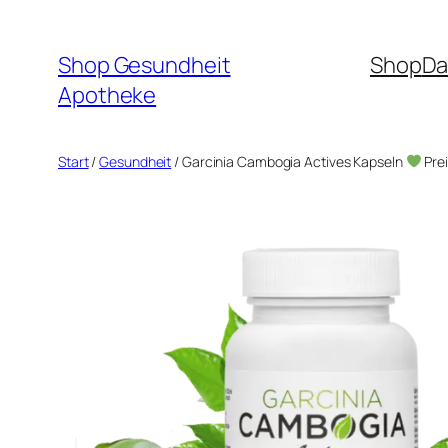
Zum
Inhalt
Shop Gesundheit
Shop
Da
springen
Apotheke
Start
/
Gesundheit
/ Garcinia Cambogia Actives Kapseln
Pre