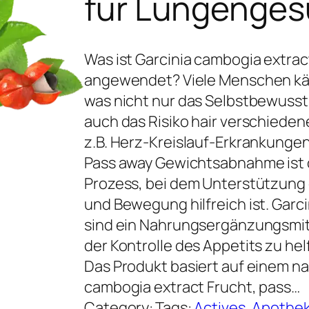
für Lungenges
Was ist Garcinia cambogia extrac
angewendet? Viele Menschen kä
was nicht nur das Selbstbewusst
auch das Risiko hair verschiede
z.B. Herz-Kreislauf-Erkrankungen
Pass away Gewichtsabnahme ist o
Prozess, bei dem Unterstützun
und Bewegung hilfreich ist. Garc
sind ein Nahrungsergänzungsmitte
der Kontrolle des Appetits zu he
Das Produkt basiert auf einem na
cambogia extract Frucht, pass…
Category:
Tags:
Actives
, 
Apothe