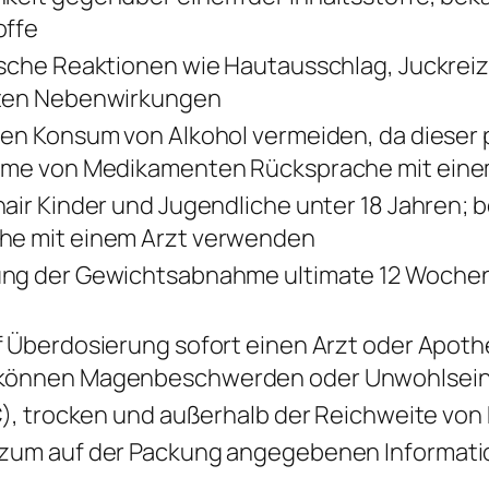
offe
ische Reaktionen wie Hautausschlag, Juckrei
eten Nebenwirkungen
gen Konsum von Alkohol vermeiden, da dieser
ahme von Medikamenten Rücksprache mit eine
air Kinder und Jugendliche unter 18 Jahren; b
he mit einem Arzt verwenden
ung der Gewichtsabnahme ultimate 12 Wochen
f Überdosierung sofort einen Arzt oder Apoth
können Magenbeschwerden oder Unwohlsein
 C), trocken und außerhalb der Reichweite von
zum auf der Packung angegebenen Information