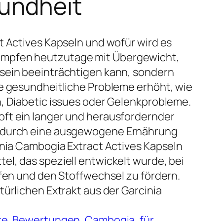
undheit
t Actives Kapseln und wofür wird es
mpfen heutzutage mit Übergewicht,
sein beeinträchtigen kann, sondern
ne gesundheitliche Probleme erhöht, wie
, Diabetic issues oder Gelenkprobleme.
ft ein langer und herausfordernder
g durch eine ausgewogene Ernährung
inia Cambogia Extract Actives Kapseln
l, das speziell entwickelt wurde, bei
lfen und den Stoffwechsel zu fördern.
türlichen Extrakt aus der Garcinia
ke
, 
Bewertungen
, 
Cambogia
, 
für
, 