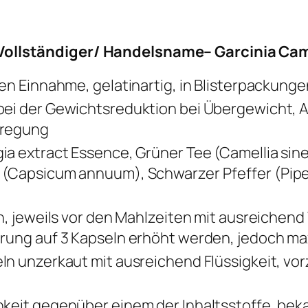
Vollständiger/ Handelsname– Garcinia Cam
en Einnahme, gelatinartig, in Blisterpackung
ei der Gewichtsreduktion bei Übergewicht, 
nregung
a extract Essence, Grüner Tee (Camellia sine
(Capsicum annuum), Schwarzer Pfeffer (Piper
ch, jeweils vor den Mahlzeiten mit ausreichen
rung auf 3 Kapseln erhöht werden, jedoch max
ln unzerkaut mit ausreichend Flüssigkeit, v
keit gegenüber einem der Inhaltsstoffe, beka