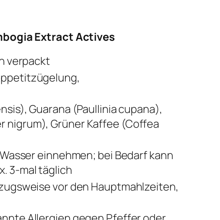
bogia Extract Actives
en verpackt
Appetitzügelung,
nsis), Guarana (Paullinia cupana),
 nigrum), Grüner Kaffee (Coffea
d Wasser einnehmen; bei Bedarf kann
. 3-mal täglich
orzugsweise vor den Hauptmahlzeiten,
nnte Allergien gegen Pfeffer oder