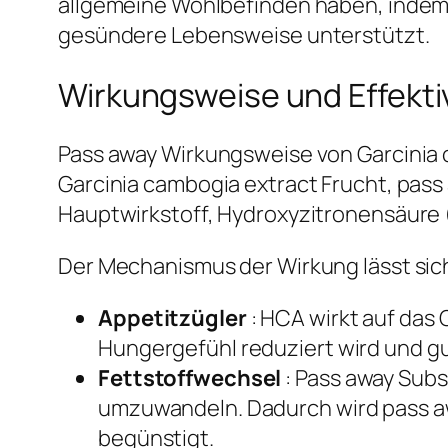
allgemeine Wohlbefinden haben, indem 
gesündere Lebensweise unterstützt.
Wirkungsweise und Effektiv
Pass away Wirkungsweise von Garcinia c
Garcinia cambogia extract Frucht, pass 
Hauptwirkstoff, Hydroxyzitronensäure (
Der Mechanismus der Wirkung lässt si
Appetitzügler
: HCA wirkt auf das
Hungergefühl reduziert wird und guy
Fettstoffwechsel
: Pass away Sub
umzuwandeln. Dadurch wird pass aw
begünstigt.