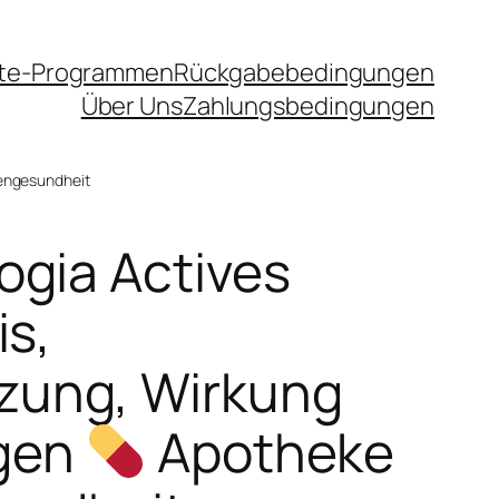
iate-Programmen
Rückgabebedingungen
Über Uns
Zahlungsbedingungen
engesundheit
ogia Actives
is,
ung, Wirkung
gen
Apotheke