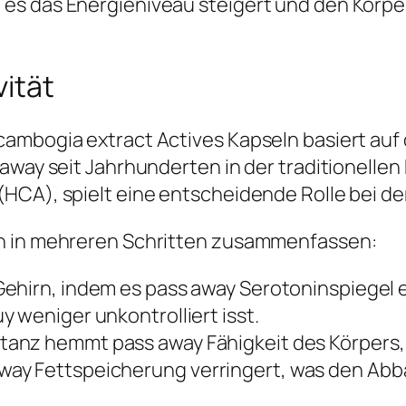
es das Energieniveau steigert und den Körper
ität
ambogia extract Actives Kapseln basiert auf 
away seit Jahrhunderten in der traditionelle
HCA), spielt eine entscheidende Rolle bei d
ch in mehreren Schritten zusammenfassen:
 Gehirn, indem es pass away Serotoninspiegel 
 weniger unkontrolliert isst.
stanz hemmt pass away Fähigkeit des Körpers,
ay Fettspeicherung verringert, was den Abb