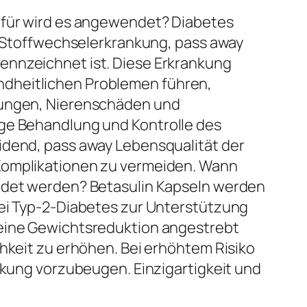
ofür wird es angewendet? Diabetes
te Stoffwechselerkrankung, pass away
ennzeichnet ist. Diese Erkrankung
dheitlichen Problemen führen,
kungen, Nierenschäden und
ge Behandlung und Kontrolle des
idend, pass away Lebensqualität der
Komplikationen zu vermeiden. Wann
ndet werden? Betasulin Kapseln werden
Bei Typ-2-Diabetes zur Unterstützung
 eine Gewichtsreduktion angestrebt
chkeit zu erhöhen. Bei erhöhtem Risiko
ankung vorzubeugen. Einzigartigkeit und