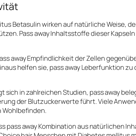
ität
tus Betasulin wirken auf natürliche Weise, d
tzen. Pass away Inhaltsstoffe dieser Kapseln 
ss away Empfindlichkeit der Zellen gegenüber
naus helfen sie, pass away Leberfunktion zu 
eigt sich in zahlreichen Studien, pass away b
erung der Blutzuckerwerte führt. Viele Anwen
n Wohlbefinden.
s pass away Kombination aus natürlichen Inh
Choice hair Menschen mit Diabetes mellitus 