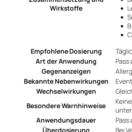
Wirkstoffe
L
S
B
C
Empfohlene Dosierung
Tägli
Art der Anwendung
Pass 
Gegenanzeigen
Aller
Bekannte Nebenwirkungen
Event
Wechselwirkungen
Gleic
Keine
Besondere Warnhinweise
unter
Anwendungsdauer
Pass 
Überdosierung
Bei V