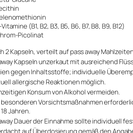
ecithin
elenomethionin
-Vitamine (B1, B2, B3, B5, B6, B7, B8, B9, B12)
hrom-Picolinat
ch 2 Kapseln, verteilt auf pass away Mahlzeit
away Kapseln unzerkaut mit ausreichend Flüs
gien gegen Inhaltsstoffe; individuelle Überemp
uell allergische Reaktionen möglich.
hzeitigen Konsum von Alkohol vermeiden.
 besonderen Vorsichtsmaßnahmen erforderlic
 18 Jahren.
away Dauer der Einnahme sollte individuell fe
erdacht auf Überdosierung gemäß den Angab