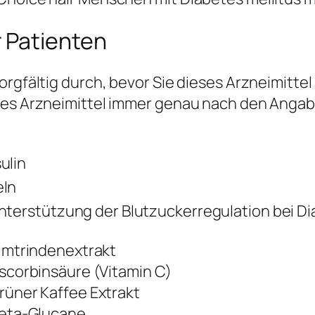
 Patienten
orgfältig durch, bevor Sie dieses Arzneimitte
eses Arzneimittel immer genau nach den Angab
ulin
eln
nterstützung der Blutzuckerregulation bei Di
imtrindenextrakt
scorbinsäure (Vitamin C)
rüner Kaffee Extrakt
eta-Glucane