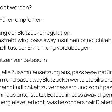
ndet werden?
 Fällen empfohlen:
ng der Blutzuckerregulation.
trebt wird, pass away Insulinempfindlichkeit
mellitus, der Erkrankung vorzubeugen.
utzen von Betasulin
zielle Zusammensetzung aus, pass away natürl
ern und pass away Blutzuckerwerte stabilisie
inempfindlichkeit zu verbessern und somit pa
inaus unterstützt Betasulin pass away allge
rgielevel erhöht, was besonders hair Diabetik