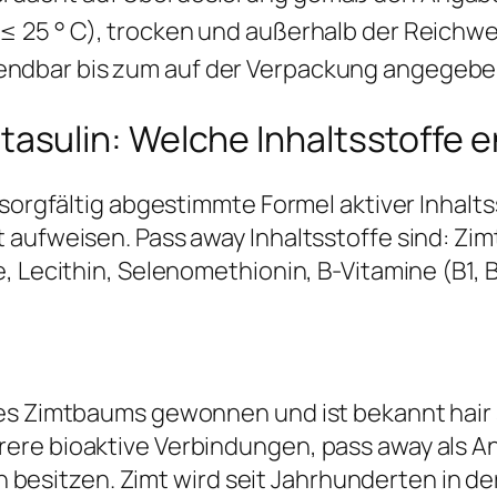
(≤ 25 ° C), trocken und außerhalb der Reichw
ndbar bis zum auf der Verpackung angegebe
ulin: Welche Inhaltsstoffe en
 sorgfältig abgestimmte Formel aktiver Inhalts
 aufweisen. Pass away Inhaltsstoffe sind: Zi
 Lecithin, Selenomethionin, B-Vitamine (B1, B2
des Zimtbaums gewonnen und ist bekannt hai
ere bioaktive Verbindungen, pass away als An
itzen. Zimt wird seit Jahrhunderten in der