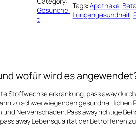
Category:
Tags:
Apotheke
, 
Beta
Gesundhei
Lungengesundheit
, 
t
)
 und wofür wird es angewendet
itete Stoffwechselerkrankung, pass away dur
 kann zu schwerwiegenden gesundheitlichen P
 und Nervenschäden. Pass away richtige Beh
 pass away Lebensqualität der Betroffenen z