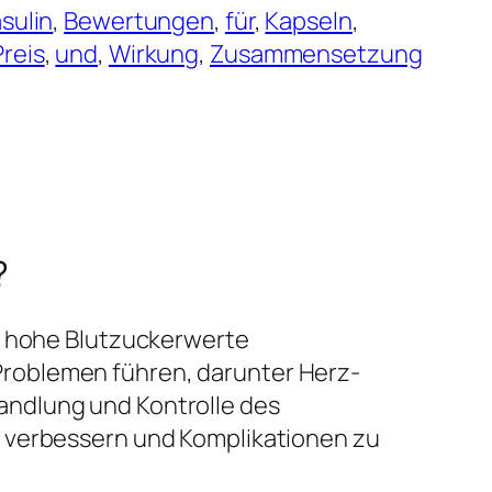
sulin
, 
Bewertungen
, 
für
, 
Kapseln
, 
Preis
, 
und
, 
Wirkung
, 
Zusammensetzung
?
ch hohe Blutzuckerwerte
roblemen führen, darunter Herz-
andlung und Kontrolle des
u verbessern und Komplikationen zu