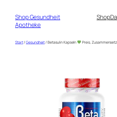
Zum
Inhalt
Shop Gesundheit
Shop
Da
springen
Apotheke
Start
/
Gesundheit
/ Betasulin Kapseln
Preis, Zusammensetz