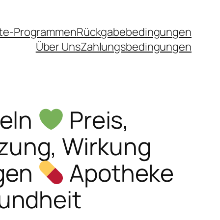
iate-Programmen
Rückgabebedingungen
Über Uns
Zahlungsbedingungen
seln
Preis,
ung, Wirkung
gen
Apotheke
undheit