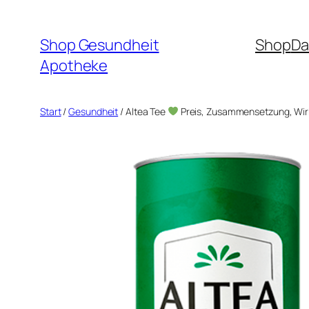
Zum
Inhalt
Shop Gesundheit
Shop
Da
springen
Apotheke
Start
/
Gesundheit
/ Altea Tee
Preis, Zusammensetzung, Wi