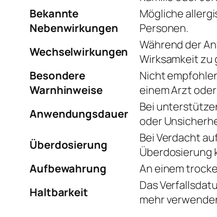
Bekannte
Mögliche allerg
Nebenwirkungen
Personen.
Während der Anw
Wechselwirkungen
Wirksamkeit zu 
Besondere
Nicht empfohlen
Warnhinweise
einem Arzt oder
Bei unterstütz
Anwendungsdauer
oder Unsicherhe
Bei Verdacht au
Überdosierung
Überdosierung 
Aufbewahrung
An einem trocken
Das Verfallsdat
Haltbarkeit
mehr verwende