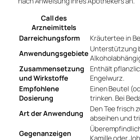
nach Anweisung Ihres Apothekers an.
Call des
Arzneimittels
Darreichungsform
Kräutertee in B
Unterstützung b
Anwendungsgebiete
Alkoholabhängig
Zusammensetzung
Enthält pflanzli
und Wirkstoffe
Engelwurz.
Empfohlene
Einen Beutel (o
Dosierung
trinken. Bei Be
Den Tee frisch 
Art der Anwendung
abseihen und tr
Überempfindlich
Gegenanzeigen
Kamille oder Jo