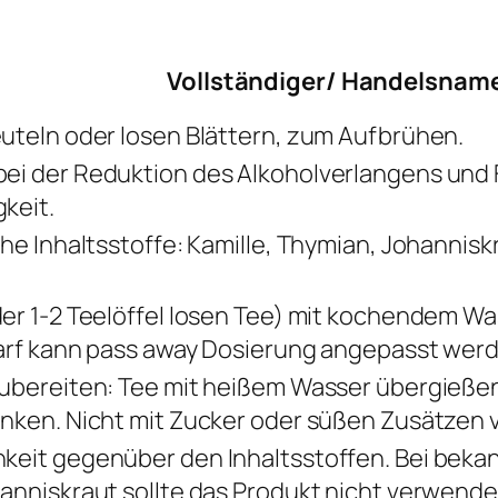
Vollständiger/ Handelsname
euteln oder losen Blättern, zum Aufbrühen.
ei der Reduktion des Alkoholverlangens und
keit.
che Inhaltsstoffe: Kamille, Thymian, Johannis
der 1-2 Teelöffel losen Tee) mit kochendem Wa
darf kann pass away Dosierung angepasst wer
zubereiten: Tee mit heißem Wasser übergießen
inken. Nicht mit Zucker oder süßen Zusätzen 
keit gegenüber den Inhaltsstoffen. Bei bekan
hanniskraut sollte das Produkt nicht verwend