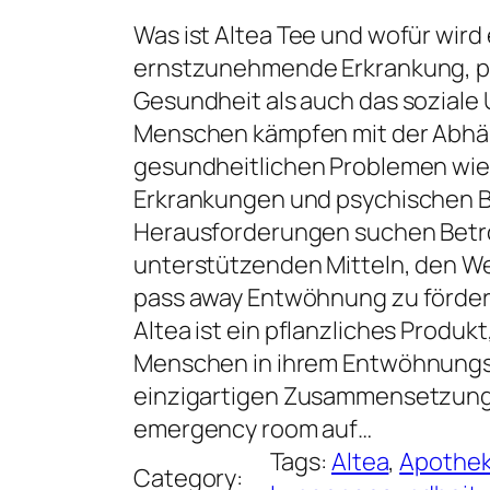
Was ist Altea Tee und wofür wird
ernstzunehmende Erkrankung, pa
Gesundheit als auch das soziale 
Menschen kämpfen mit der Abhäng
gesundheitlichen Problemen wie
Erkrankungen und psychischen Be
Herausforderungen suchen Betro
unterstützenden Mitteln, den We
pass away Entwöhnung zu förder
Altea ist ein pflanzliches Produkt
Menschen in ihrem Entwöhnungsp
einzigartigen Zusammensetzung 
emergency room auf…
Tags:
Altea
, 
Apothe
Category: