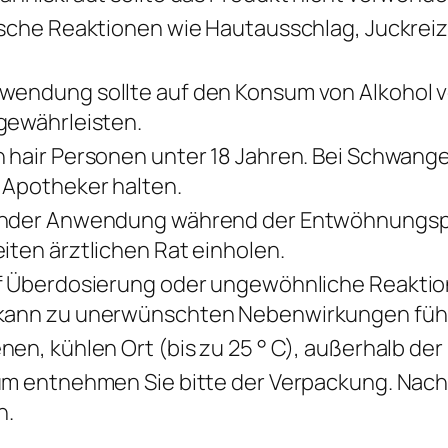
ische Reaktionen wie Hautausschlag, Juckrei
endung sollte auf den Konsum von Alkohol v
gewährleisten.
 hair Personen unter 18 Jahren. Bei Schwanger
 Apotheker halten.
ender Anwendung während der Entwöhnungsp
iten ärztlichen Rat einholen.
f Überdosierung oder ungewöhnliche Reaktion
kann zu unerwünschten Nebenwirkungen füh
en, kühlen Ort (bis zu 25 ° C), außerhalb der
um entnehmen Sie bitte der Verpackung. Nach
n.