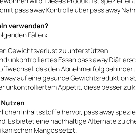
ewonnen wird. Dieses Produkt ist speziell en
somit pass away Kontrolle über pass away Na
eln verwenden?
folgenden Fällen:
den Gewichtsverlust zu unterstützen
d unkontrolliertes Essen pass away Diät er
toffwechsel, das den Abnehmerfolg behindert
s away auf eine gesunde Gewichtsreduktion a
unkontrolliertem Appetit, diese besser zu k
r Nutzen
rlichen Inhaltsstoffe hervor, pass away spezi
Es bietet eine nachhaltige Alternate zu che
rikanischen Mangos setzt.