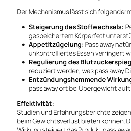
Der Mechanismus lässt sich folgende
Steigerung des Stoffwechsels:
P
gespeichertem Körperfett unterstü
Appetitzügelung:
Pass away natür
unkontrolliertes Essen verringert wi
Regulierung des Blutzuckerspieg
reduziert werden, was pass away Diä
Entzündungshemmende Wirkun
pass away oft bei Übergewicht auft
Effektivität:
Studien und Erfahrungsberichte zeigen
beim Gewichtsverlust bieten können. D
Wirkung steigert das Produkt pass awa