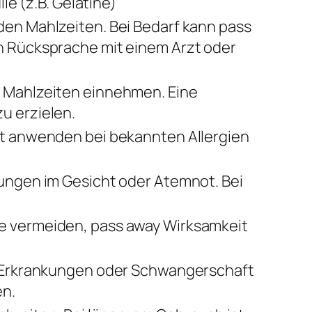
le (z.B. Gelatine)
en Mahlzeiten. Bei Bedarf kann pass
h Rücksprache mit einem Arzt oder
n Mahlzeiten einnehmen. Eine
u erzielen.
ht anwenden bei bekannten Allergien
ungen im Gesicht oder Atemnot. Bei
e vermeiden, pass away Wirksamkeit
n Erkrankungen oder Schwangerschaft
en.