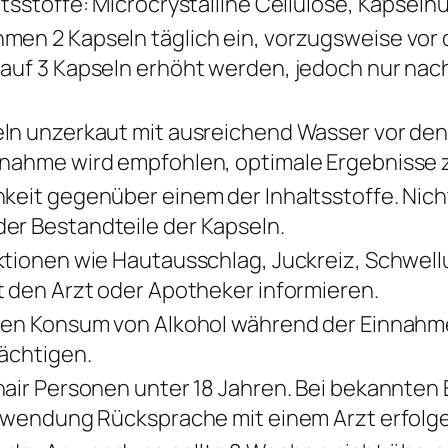
tsstoffe: Microcrystalline Cellulose, Kapselhül
en 2 Kapseln täglich ein, vorzugsweise vor d
auf 3 Kapseln erhöht werden, jedoch nur nac
ln unzerkaut mit ausreichend Wasser vor de
nahme wird empfohlen, optimale Ergebnisse z
keit gegenüber einem der Inhaltsstoffe. Nic
r Bestandteile der Kapseln.
ktionen wie Hautausschlag, Juckreiz, Schwell
t den Arzt oder Apotheker informieren.
gen Konsum von Alkohol während der Einnahm
rächtigen.
hair Personen unter 18 Jahren. Bei bekannte
Anwendung Rücksprache mit einem Arzt erfolg