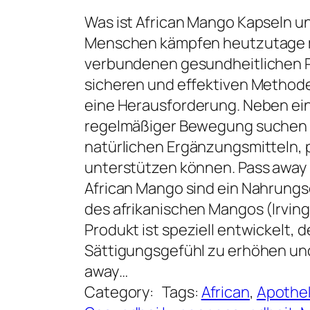
Was ist African Mango Kapseln u
Menschen kämpfen heutzutage m
verbundenen gesundheitlichen 
sicheren und effektiven Methoden
eine Herausforderung. Neben e
regelmäßiger Bewegung suchen
natürlichen Ergänzungsmitteln,
unterstützen können. Pass away
African Mango sind ein Nahrung
des afrikanischen Mangos (Irvin
Produkt ist speziell entwickelt, 
Sättigungsgefühl zu erhöhen und
away…
Category:
Tags:
African
, 
Apothe