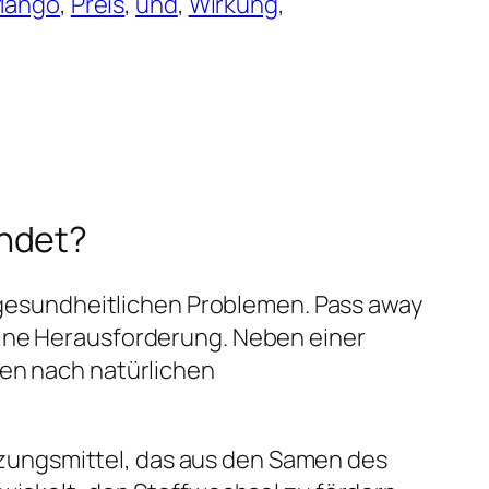
Mango
, 
Preis
, 
und
, 
Wirkung
, 
endet?
esundheitlichen Problemen. Pass away
eine Herausforderung. Neben einer
n nach natürlichen
zungsmittel, das aus den Samen des