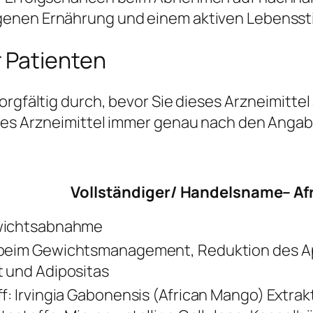
enen Ernährung und einem aktiven Lebenssti
 Patienten
orgfältig durch, bevor Sie dieses Arzneimitte
eses Arzneimittel immer genau nach den Angab
Vollständiger/ Handelsname– Af
wichtsabnahme
beim Gewichtsmanagement, Reduktion des Ap
 und Adipositas
f: Irvingia Gabonensis (African Mango) Extrak