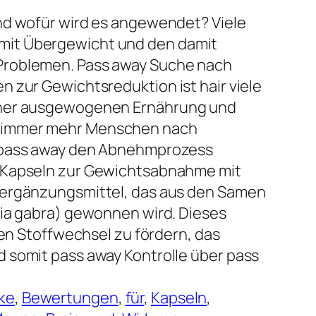
nd wofür wird es angewendet? Viele
it Übergewicht und den damit
Problemen. Pass away Suche nach
 zur Gewichtsreduktion ist hair viele
iner ausgewogenen Ernährung und
 immer mehr Menschen nach
 pass away den Abnehmprozess
 Kapseln zur Gewichtsabnahme mit
sergänzungsmittel, das aus den Samen
gia gabra) gewonnen wird. Dieses
den Stoffwechsel zu fördern, das
 somit pass away Kontrolle über pass
ke
, 
Bewertungen
, 
für
, 
Kapseln
, 