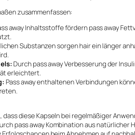
rmaßen zusammenfassen:
ass away Inhaltsstoffe fördern pass away Fe
tzt.
lichen Substanzen sorgen hair ein länger an
rd.
els:
Durch pass away Verbesserung der Insuli
t erleichtert.
g:
Pass away enthaltenen Verbindungen könn
reten.
, dass diese Kapseln bei regelmäßiger Anwe
urch pass away Kombination aus natürlicher H
y Erfolgschancen beim Abnehmen auf nachhalti