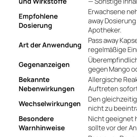
und Wirkstoffe
— Sonstige Inhal
Erwachsene nehm
Empfohlene
away Dosierung 
Dosierung
Apotheker.
Pass away Kapse
Art der Anwendung
regelmäßige Ein
Überempfindlich
Gegenanzeigen
gegen Mango ode
Bekannte
Allergische Rea
Nebenwirkungen
Auftreten sofor
Den gleichzeiti
Wechselwirkungen
nicht zu beeint
Besondere
Nicht geeignet 
Warnhinweise
sollte vor der 