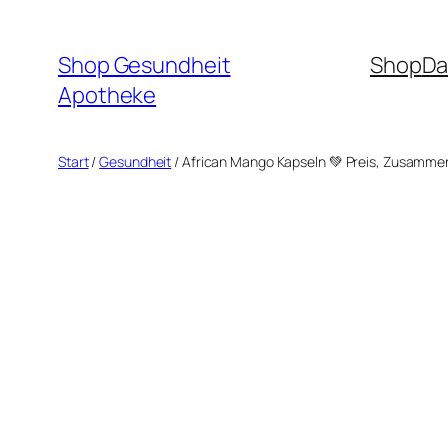
Zum
Inhalt
Shop Gesundheit
Shop
Da
springen
Apotheke
Start
/
Gesundheit
/ African Mango Kapseln 💚 Preis, Zusamm