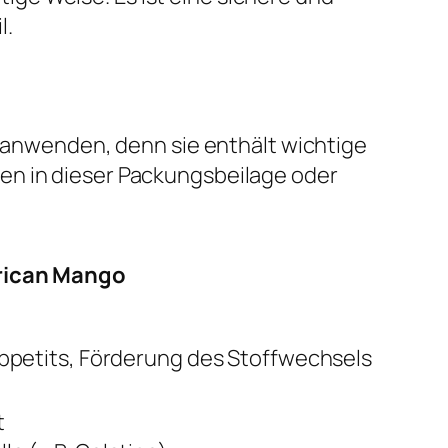
l.
l anwenden, denn sie enthält wichtige
en in dieser Packungsbeilage oder
rican Mango
petits, Förderung des Stoffwechsels
t