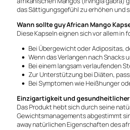
afrikanischen Mangos (Irvingia gabra) g
das Sättigungsgefühl zu erhöhen und 
Wann sollte guy African Mango Kaps
Diese Kapseln eignen sich vor allem in 
Bei Übergewicht oder Adipositas, 
Wenn das Verlangen nach Snacks un
Bei einem langsam verlaufenden S
Zur Unterstützung bei Diäten, pas
Bei Symptomen wie Heißhunger oder 
Einzigartigkeit und gesundheitliche
Das Produkt hebt sich durch seine natü
Gewichtsmanagements abgestimmt sind. 
away natürlichen Eigenschaften des af