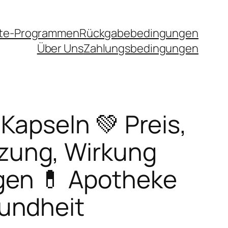
iate-Programmen
Rückgabebedingungen
Über Uns
Zahlungsbedingungen
Kapseln 💚 Preis,
ung, Wirkung
en 💊 Apotheke
undheit