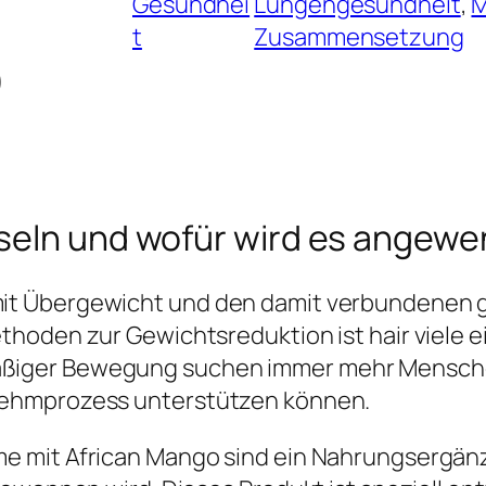
Gesundhei
Lungengesundheit
, 
t
Zusammensetzung
)
seln und wofür wird es angew
it Übergewicht und den damit verbundenen g
thoden zur Gewichtsreduktion ist hair viele 
ßiger Bewegung suchen immer mehr Mensche
nehmprozess unterstützen können.
e mit African Mango sind ein Nahrungsergän